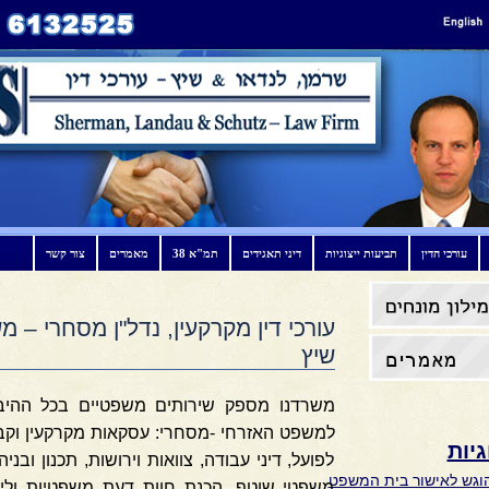
עורכי הדין
תביעות ייצוגיות
דיני תאגידים
תמ"א 38
מאמרים
צור קשר
עורכי דין מקרקעין, נדל"ן מסחרי – 
שיץ
משרדנו מספק שירותים
משפטיים בכל ההיבט
למשפט האזרחי -מסחרי: עסקאות מקרקעין וקבלנ
גיות
לפועל, דיני עבודה, צוואות וירושות, תכנון ובניה,
גש לאישור בית המשפט
משפטי שוטף, הכנת חוות דעת משפטיות וליטיג