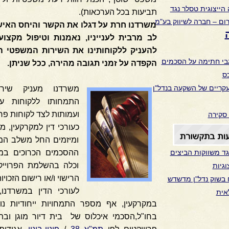
ייצוגית טסלר נגד
תביעות בכל הערכאות).
רום – חברה לשיווק בע"מ
משרדנו חרת על דגלו את הקשר והיחס האיש
לב מרבית לענייניו, נאמנות וטיפול מקצו
להעניק ללקוחותינו את השירות המשפטי הט
גבי חתימה על הסכמים
הקפדה על זמני תגובה מהירה, ככל שניתן.
ס
משרדנו מעניק שיר
התמחותו ללקוחות עס
ועמותות לצד לקוחות פרט
 סקירה
כעורכי דין למקרקעין, מ
ומיזמים החל משלב המש
גד משווקות הביצים
ההסכמים הכרוכים במיזם,
וכלה בהשלמת הפרוייק
גיות
הרישוי ו/או רישום הזכויו
ח בשוק נדל"ן מדשדש
לעורכי הדין במשרדנו,
אית
במקרקעין, אף מספר התמחויות ייחודיות נוס
בחו"ל,הסכמי איכלוס של בית דיור מוגן ובת