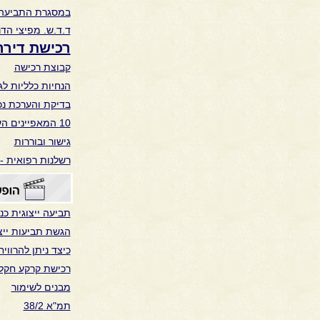
במסגרת התביעה ה
ד.ד.ש. מפיצי הד
רכישת דירה
קבוצת רכישה
הנחיות כלליות ל
בדיקת והערכת נכ
10 המאפיינים העקריים של השקעה בנדל"ן
גישור ובוררות
רשלנות רפואית -
תביעה ייצוגית כנ
הגשת תביעות ייצו
כיצד ניתן להרווי
רכישת קרקע חקל
מבנים לשימור
תמ"א 38/2